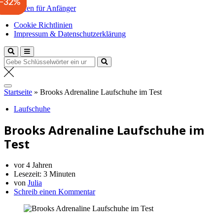
−45%
−33%
−32%
Zum
Laufen für Anfänger
Inhalt
Anfängertipps und Tricks
Cookie Richtlinien
springen
Impressum & Datenschutzerklärung
Suche
nach:
Startseite
»
Brooks Adrenaline Laufschuhe im Test
Laufschuhe
Brooks Adrenaline Laufschuhe im
Test
vor 4 Jahren
Lesezeit:
3 Minuten
von
Julia
Schreib einen Kommentar