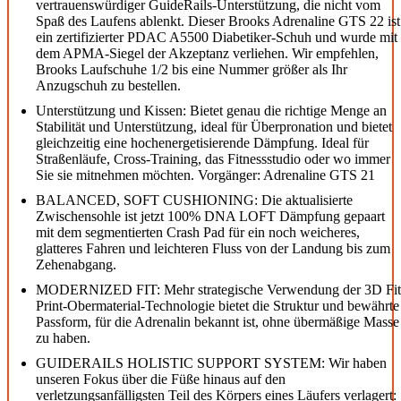
vertrauenswürdiger GuideRails-Unterstützung, die nicht vom
Spaß des Laufens ablenkt. Dieser Brooks Adrenaline GTS 22 ist
ein zertifizierter PDAC A5500 Diabetiker-Schuh und wurde mit
dem APMA-Siegel der Akzeptanz verliehen. Wir empfehlen,
Brooks Laufschuhe 1/2 bis eine Nummer größer als Ihr
Anzugschuh zu bestellen.
Unterstützung und Kissen: Bietet genau die richtige Menge an
Stabilität und Unterstützung, ideal für Überpronation und bietet
gleichzeitig eine hochenergetisierende Dämpfung. Ideal für
Straßenläufe, Cross-Training, das Fitnessstudio oder wo immer
Sie sie mitnehmen möchten. Vorgänger: Adrenaline GTS 21
BALANCED, SOFT CUSHIONING: Die aktualisierte
Zwischensohle ist jetzt 100% DNA LOFT Dämpfung gepaart
mit dem segmentierten Crash Pad für ein noch weicheres,
glatteres Fahren und leichteren Fluss von der Landung bis zum
Zehenabgang.
MODERNIZED FIT: Mehr strategische Verwendung der 3D Fit
Print-Obermaterial-Technologie bietet die Struktur und bewährte
Passform, für die Adrenalin bekannt ist, ohne übermäßige Masse
zu haben.
GUIDERAILS HOLISTIC SUPPORT SYSTEM: Wir haben
unseren Fokus über die Füße hinaus auf den
verletzungsanfälligsten Teil des Körpers eines Läufers verlagert: