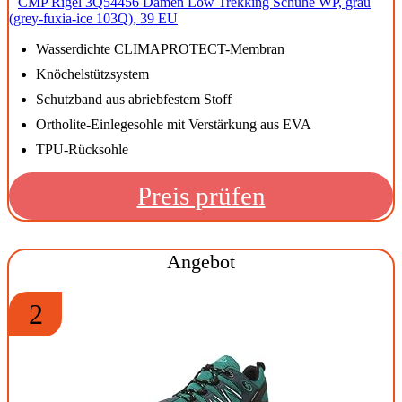
CMP Rigel 3Q54456 Damen Low Trekking Schuhe WP, grau
(grey-fuxia-ice 103Q), 39 EU
Wasserdichte CLIMAPROTECT-Membran
Knöchelstützsystem
Schutzband aus abriebfestem Stoff
Ortholite-Einlegesohle mit Verstärkung aus EVA
TPU-Rücksohle
Preis prüfen
Angebot
2