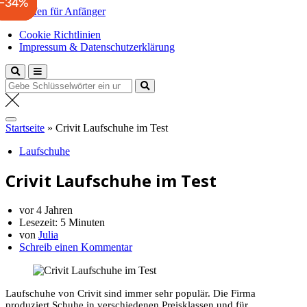
−35%
−34%
−34%
Zum
Laufen für Anfänger
Inhalt
Anfängertipps und Tricks
Cookie Richtlinien
springen
Impressum & Datenschutzerklärung
Suche
nach:
Startseite
»
Crivit Laufschuhe im Test
Laufschuhe
Crivit Laufschuhe im Test
vor 4 Jahren
Lesezeit:
5 Minuten
von
Julia
Schreib einen Kommentar
Laufschuhe von Crivit sind immer sehr populär. Die Firma
produziert Schuhe in verschiedenen Preisklassen und für