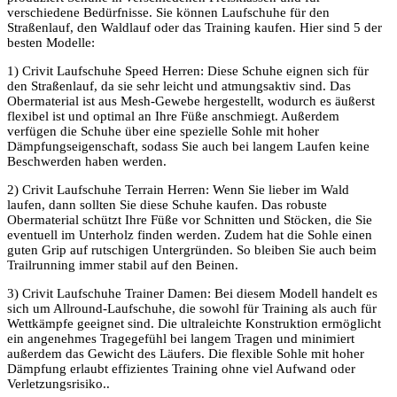
verschiedene Bedürfnisse. Sie können Laufschuhe für den
Straßenlauf, den Waldlauf oder das Training kaufen. Hier sind 5 der
besten Modelle:
1) Crivit Laufschuhe Speed Herren: Diese Schuhe eignen sich für
den Straßenlauf, da sie sehr leicht und atmungsaktiv sind. Das
Obermaterial ist aus Mesh-Gewebe hergestellt, wodurch es äußerst
flexibel ist und optimal an Ihre Füße anschmiegt. Außerdem
verfügen die Schuhe über eine spezielle Sohle mit hoher
Dämpfungseigenschaft, sodass Sie auch bei langem Laufen keine
Beschwerden haben werden.
2) Crivit Laufschuhe Terrain Herren: Wenn Sie lieber im Wald
laufen, dann sollten Sie diese Schuhe kaufen. Das robuste
Obermaterial schützt Ihre Füße vor Schnitten und Stöcken, die Sie
eventuell im Unterholz finden werden. Zudem hat die Sohle einen
guten Grip auf rutschigen Untergründen. So bleiben Sie auch beim
Trailrunning immer stabil auf den Beinen.
3) Crivit Laufschuhe Trainer Damen: Bei diesem Modell handelt es
sich um Allround-Laufschuhe, die sowohl für Training als auch für
Wettkämpfe geeignet sind. Die ultraleichte Konstruktion ermöglicht
ein angenehmes Tragegefühl bei langem Tragen und minimiert
außerdem das Gewicht des Läufers. Die flexible Sohle mit hoher
Dämpfung erlaubt effizientes Training ohne viel Aufwand oder
Verletzungsrisiko..