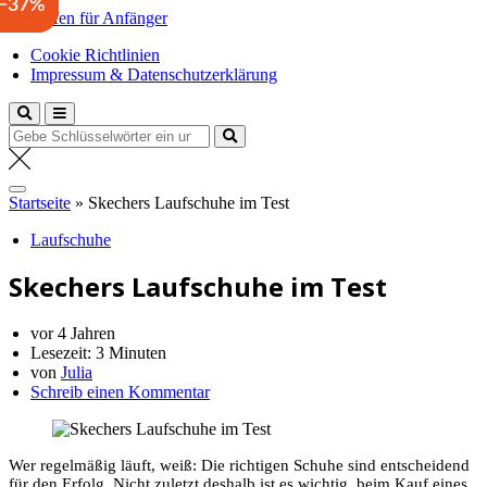
−48%
−40%
−37%
Zum
Laufen für Anfänger
Inhalt
Anfängertipps und Tricks
Cookie Richtlinien
springen
Impressum & Datenschutzerklärung
Suche
nach:
Startseite
»
Skechers Laufschuhe im Test
Laufschuhe
Skechers Laufschuhe im Test
vor 4 Jahren
Lesezeit:
3 Minuten
von
Julia
Schreib einen Kommentar
Wer regelmäßig läuft, weiß: Die richtigen Schuhe sind entscheidend
für den Erfolg. Nicht zuletzt deshalb ist es wichtig, beim Kauf eines