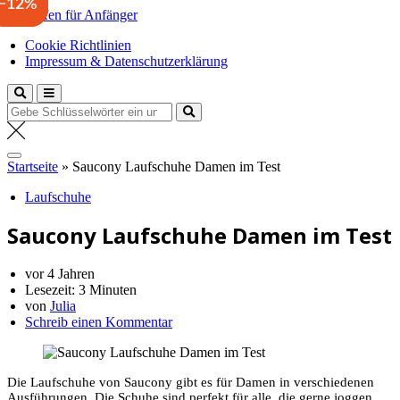
−49%
−14%
−12%
Zum
Laufen für Anfänger
Inhalt
Anfängertipps und Tricks
Cookie Richtlinien
springen
Impressum & Datenschutzerklärung
Suche
nach:
Startseite
»
Saucony Laufschuhe Damen im Test
Laufschuhe
Saucony Laufschuhe Damen im Test
vor 4 Jahren
Lesezeit:
3 Minuten
von
Julia
Schreib einen Kommentar
Die Laufschuhe von Saucony gibt es für Damen in verschiedenen
Ausführungen. Die Schuhe sind perfekt für alle, die gerne joggen