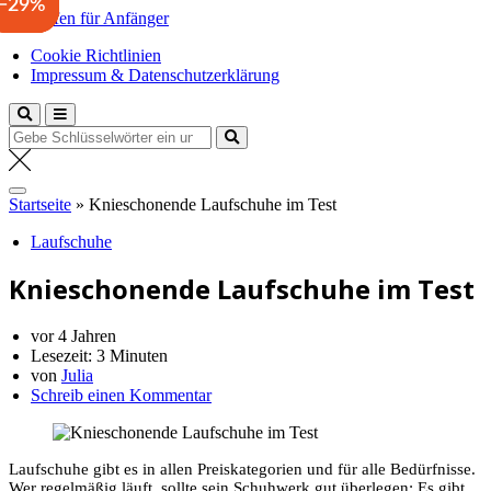
−33%
−31%
−29%
Zum
Laufen für Anfänger
Inhalt
Anfängertipps und Tricks
Cookie Richtlinien
springen
Impressum & Datenschutzerklärung
Suche
nach:
Startseite
»
Knieschonende Laufschuhe im Test
Laufschuhe
Knieschonende Laufschuhe im Test
vor 4 Jahren
Lesezeit:
3 Minuten
von
Julia
Schreib einen Kommentar
Laufschuhe gibt es in allen Preiskategorien und für alle Bedürfnisse.
Wer regelmäßig läuft, sollte sein Schuhwerk gut überlegen: Es gibt