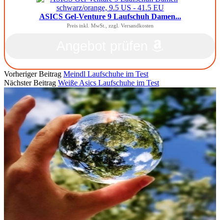
ASICS Gel-Venture 9 Laufschuh Damen...
Preis inkl. MwSt., zzgl. Versandkosten
Angebot prüfen
Vorheriger Beitrag
Meindl Laufschuhe im Test
Nächster Beitrag
Weiße Asics Laufschuhe im Test