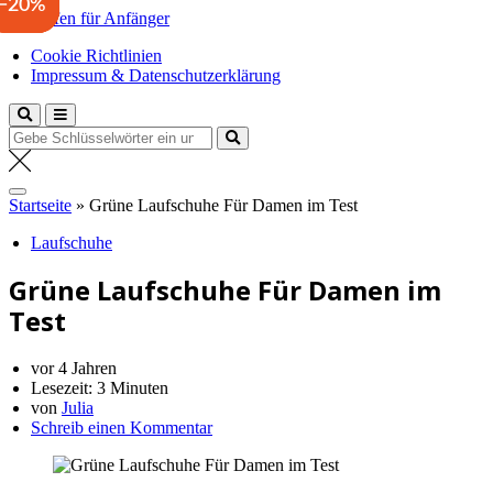
−29%
−25%
−20%
Zum
Laufen für Anfänger
Inhalt
Anfängertipps und Tricks
Cookie Richtlinien
springen
Impressum & Datenschutzerklärung
Suche
nach:
Startseite
»
Grüne Laufschuhe Für Damen im Test
Laufschuhe
Grüne Laufschuhe Für Damen im
Test
vor 4 Jahren
Lesezeit:
3 Minuten
von
Julia
Schreib einen Kommentar