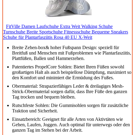
FitVille Damen Laufschuhe Extra Weit Walking Schuhe
Turnschuhe Breite Sportschuhe Fitnessschuhe Bequeme Sneakers
Schuhe für Plantarfasziitis Rosa 40 EU X-Weit
Breite Zehen-box& hoher Fußspann Design: speziell für
Breitfuß und Menschen mit Fußproblemen wie Plantarfasziitis,
Plattfüßen, Ballen und Hammerzehen.
Patentiertes PropelCore Sohlen: Bietet Ihren Füßen sowohl
großartigen Halt als auch beispiellose Dämpfung, maximiert so
den Komfort und minimiert die Ermüdung des Fußes.
Obermaterial: Strapazierfähiges Leder & dreilagiges Mesh-
Strick-Obermaterial sorgen dafür, dass Ihre Füße den ganzen
Tag trocken und bequem bleiben.
Rutschfeste Sohlen: Die Gummisohlen sorgen für zusätzliche
Traktion und Sicherheit.
Einsatzbereich: Geeignet für alle Arten von Aktivtäten wie
Gehen, Laufen, Joggen. Auch optimal für unterwegs oder den
ganzen Tag im Stehen bei der Arbeit.