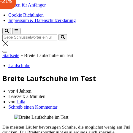
−29%
−23%
−21%
Zum
Laufen für Anfänger
Inhalt
Anfängertipps und Tricks
Cookie Richtlinien
springen
Impressum & Datenschutzerklärung
Suche
nach:
Startseite
»
Breite Laufschuhe im Test
Laufschuhe
Breite Laufschuhe im Test
vor 4 Jahren
Lesezeit:
3 Minuten
von
Julia
Schreib einen Kommentar
Die meisten Läufer bevorzugen Schuhe, die möglichst wenig am Fuß
drücken. Für Breitensportler gibt es allerdings auch spezielle