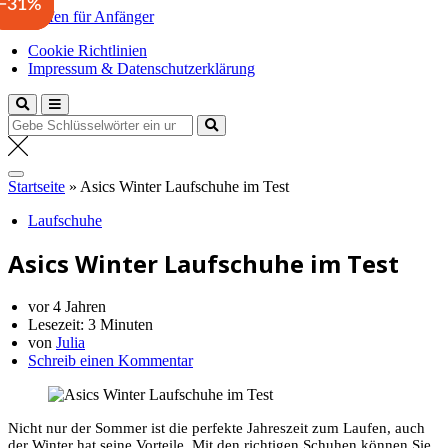
−42%
−34%
−31%
Zum
Laufen für Anfänger
Inhalt
Anfängertipps und Tricks
Cookie Richtlinien
springen
Impressum & Datenschutzerklärung
Suche
nach:
Startseite
»
Asics Winter Laufschuhe im Test
Laufschuhe
Asics Winter Laufschuhe im Test
vor 4 Jahren
Lesezeit:
3 Minuten
von
Julia
Schreib einen Kommentar
Nicht nur der Sommer ist die perfekte Jahreszeit zum Laufen, auch
der Winter hat seine Vorteile. Mit den richtigen Schuhen können Sie