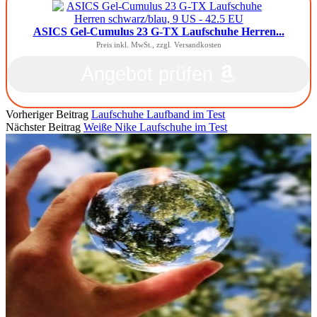
ASICS Gel-Cumulus 23 G-TX Laufschuhe Herren...
Preis inkl. MwSt., zzgl. Versandkosten
Angebot prüfen
Vorheriger Beitrag
Laufschuhe Laufband im Test
Nächster Beitrag
Weiße Nike Laufschuhe im Test