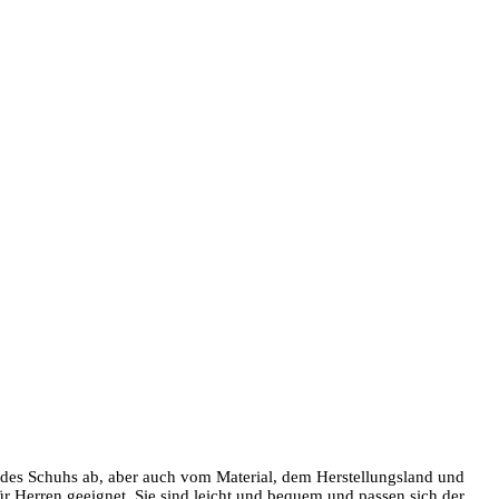
t des Schuhs ab, aber auch vom Material, dem Herstellungsland und
ür Herren geeignet. Sie sind leicht und bequem und passen sich der