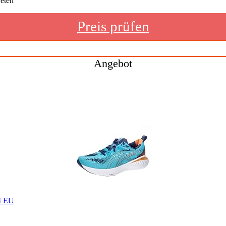
reten
Preis prüfen
Angebot
4 EU