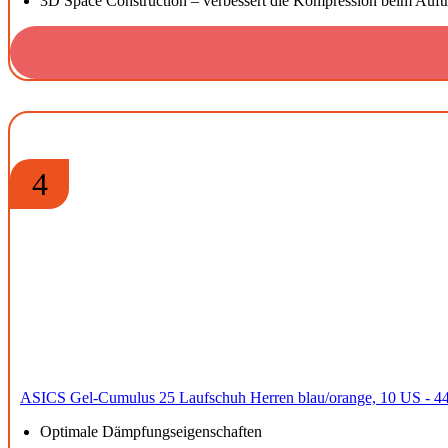
3D Space Construction – verbessert die Kompression beim Auft
4
ASICS Gel-Cumulus 25 Laufschuh Herren blau/orange, 10 US - 4
Optimale Dämpfungseigenschaften