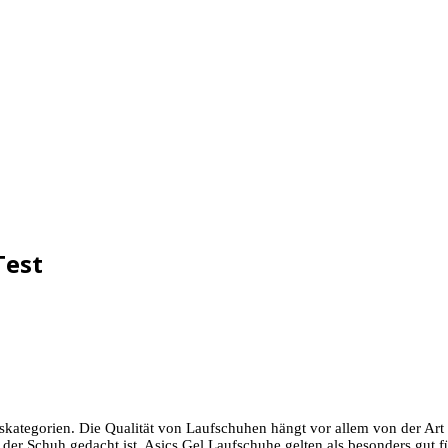
Test
iskategorien. Die Qualität von Laufschuhen hängt vor allem von der Ar
 der Schuh gedacht ist. Asics Gel Laufschuhe gelten als besonders gut f