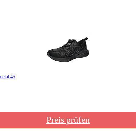
etal 45
Preis prüfen