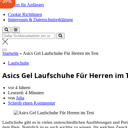
−42%
−41%
−39%
Zum
Laufen für Anfänger
Inhalt
Anfängertipps und Tricks
Cookie Richtlinien
springen
Impressum & Datenschutzerklärung
Suche
nach:
Startseite
»
Asics Gel Laufschuhe Für Herren im Test
Laufschuhe
Asics Gel Laufschuhe Für Herren im 
vor 4 Jahren
Lesezeit:
4 Minuten
von
Julia
Schreib einen Kommentar
Laufschuhe gibt es in vielen unterschiedlichen Ausführungen und Pre
dem Preis. Natürlich ist es auch wichtig zu wissen, für welchen Zweck