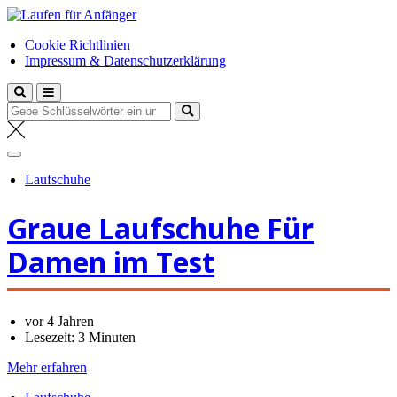
Zum
Laufen für Anfänger
Inhalt
Anfängertipps und Tricks
Cookie Richtlinien
springen
Impressum & Datenschutzerklärung
Suche
nach:
Laufschuhe
Graue Laufschuhe Für
Damen im Test
vor 4 Jahren
Lesezeit:
3 Minuten
Mehr erfahren